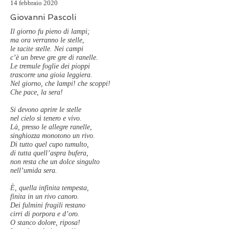
14 febbraio 2020
Giovanni Pascoli
Il giorno fu pieno di lampi;
ma ora verranno le stelle,
le tacite stelle. Nei campi
c’è un breve gre gre di ranelle.
Le tremule foglie dei pioppi
trascorre una gioia leggiera.
Nel giorno, che lampi! che scoppi!
Che pace, la sera!
Si devono aprire le stelle
nel cielo sì tenero e vivo.
Là, presso le allegre ranelle,
singhiozza monotono un rivo.
Di tutto quel cupo tumulto,
di tutta quell’aspra bufera,
non resta che un dolce singulto
nell’umida sera.
È, quella infinita tempesta,
finita in un rivo canoro.
Dei fulmini fragili restano
cirri di porpora e d’oro.
O stanco dolore, riposa!