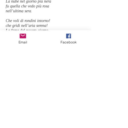
La nube nel giorno più nera
fu quella che vedo più rosa
nell’ultima sera.
Che voli di rondini intorno!
che gridi nell’aria serena!
La fame del povero giorno
prolunga la garrula cena.
La parte, sì piccola, i nidi
Email
Facebook
nel giorno non l’ebbero intera.
Nè io... e che voli, che gridi,
mia limpida sera!
Don... Don... E mi dicono, Dormi!
mi cantano, Dormi! sussurrano,
Dormi! bisbigliano, Dormi!
là, voci di tenebra azzurra...
Mi sembrano canti di culla,
che fanno ch’io torni com’era...
sentivo mia madre... poi nulla...
sul far della sera.
Poesia precedente
Prossima poesia